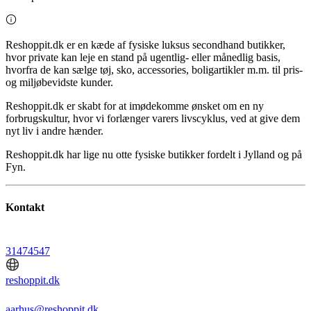
Reshoppit.dk er en kæde af fysiske luksus secondhand butikker,
hvor private kan leje en stand på ugentlig- eller månedlig basis,
hvorfra de kan sælge tøj, sko, accessories, boligartikler m.m. til pris-
og miljøbevidste kunder.
Reshoppit.dk er skabt for at imødekomme ønsket om en ny
forbrugskultur, hvor vi forlænger varers livscyklus, ved at give dem
nyt liv i andre hænder.
Reshoppit.dk har lige nu otte fysiske butikker fordelt i Jylland og på
Fyn.
Kontakt
31474547
reshoppit.dk
aarhus@reshoppit.dk