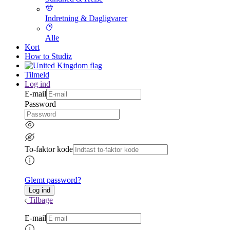
Indretning & Dagligvarer
Alle
Kort
How to Studiz
Tilmeld
Log ind
E-mail
Password
To-faktor kode
Glemt password?
Tilbage
E-mail