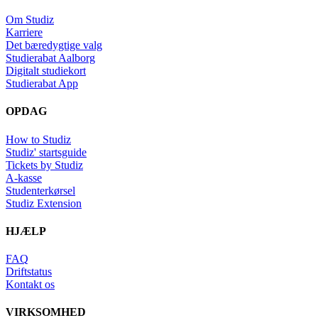
Om Studiz
Karriere
Det bæredygtige valg
Studierabat Aalborg
Digitalt studiekort
Studierabat App
OPDAG
How to Studiz
Studiz' startsguide
Tickets by Studiz
A-kasse
Studenterkørsel
Studiz Extension
HJÆLP
FAQ
Driftstatus
Kontakt os
VIRKSOMHED