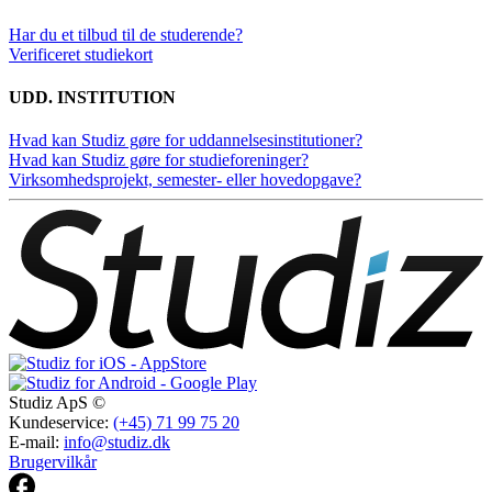
Har du et tilbud til de studerende?
Verificeret studiekort
UDD. INSTITUTION
Hvad kan Studiz gøre for uddannelsesinstitutioner?
Hvad kan Studiz gøre for studieforeninger?
Virksomhedsprojekt, semester- eller hovedopgave?
Studiz ApS ©
Kundeservice:
(+45) 71 99 75 20
E-mail:
info@studiz.dk
Brugervilkår