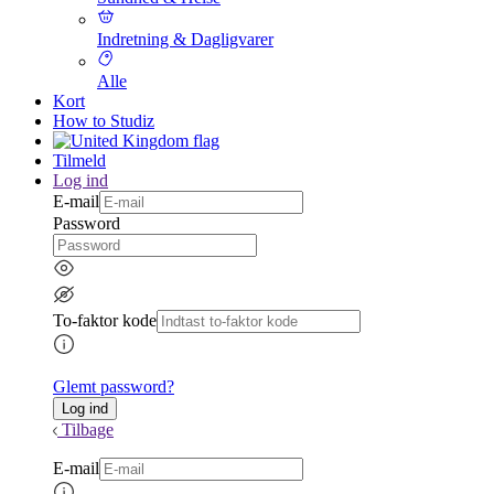
Indretning & Dagligvarer
Alle
Kort
How to Studiz
Tilmeld
Log ind
E-mail
Password
To-faktor kode
Glemt password?
Tilbage
E-mail