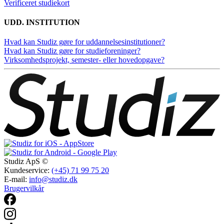
Verificeret studiekort
UDD. INSTITUTION
Hvad kan Studiz gøre for uddannelsesinstitutioner?
Hvad kan Studiz gøre for studieforeninger?
Virksomhedsprojekt, semester- eller hovedopgave?
Studiz ApS ©
Kundeservice:
(+45) 71 99 75 20
E-mail:
info@studiz.dk
Brugervilkår