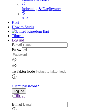
Indretning & Dagligvarer
Alle
Kort
How to Studiz
Tilmeld
Log ind
E-mail
Password
To-faktor kode
Glemt password?
Tilbage
E-mail