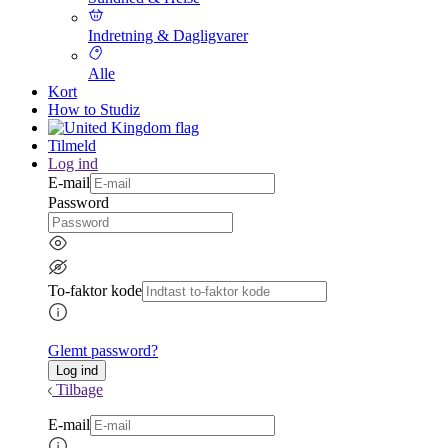
Indretning & Dagligvarer
Alle
Kort
How to Studiz
Tilmeld
Log ind
E-mail
Password
To-faktor kode
Glemt password?
Tilbage
E-mail