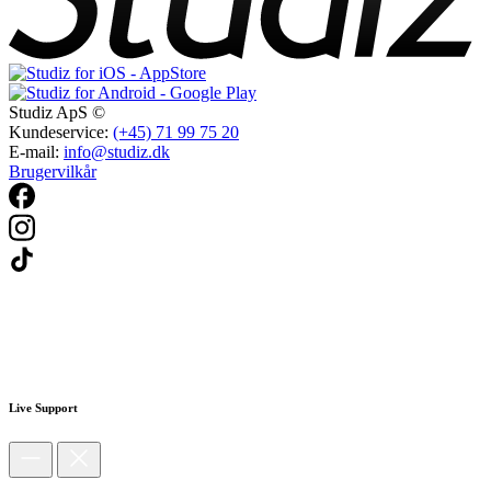
Studiz ApS ©
Kundeservice:
(+45) 71 99 75 20
E-mail:
info@studiz.dk
Brugervilkår
Live Support