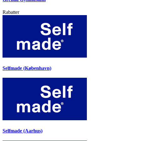
Rabatter
Selfmade (København)
Selfmade (Aarhus)