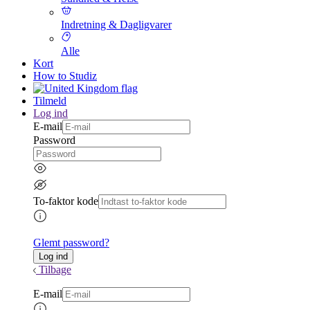
Indretning & Dagligvarer
Alle
Kort
How to Studiz
Tilmeld
Log ind
E-mail
Password
To-faktor kode
Glemt password?
Tilbage
E-mail