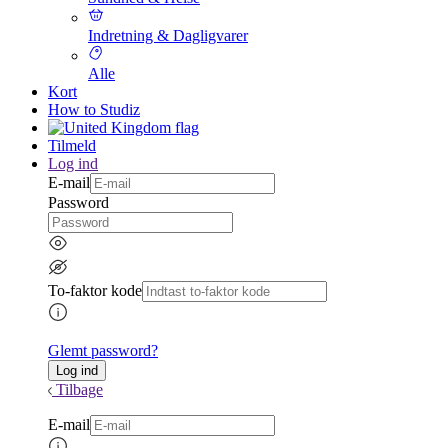
Indretning & Dagligvarer
Alle
Kort
How to Studiz
Tilmeld
Log ind
E-mail
Password
To-faktor kode
Glemt password?
Tilbage
E-mail