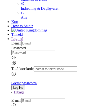
Indretning & Dagligvarer
Alle
Kort
How to Studiz
Tilmeld
Log ind
E-mail
Password
To-faktor kode
Glemt password?
Tilbage
E-mail