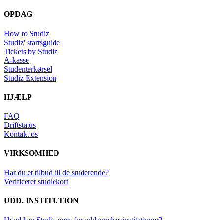
OPDAG
How to Studiz
Studiz' startsguide
Tickets by Studiz
A-kasse
Studenterkørsel
Studiz Extension
HJÆLP
FAQ
Driftstatus
Kontakt os
VIRKSOMHED
Har du et tilbud til de studerende?
Verificeret studiekort
UDD. INSTITUTION
Hvad kan Studiz gøre for uddannelsesinstitutioner?