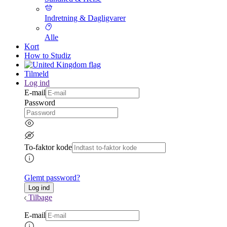
Indretning & Dagligvarer
Alle
Kort
How to Studiz
Tilmeld
Log ind
E-mail
Password
To-faktor kode
Glemt password?
Tilbage
E-mail