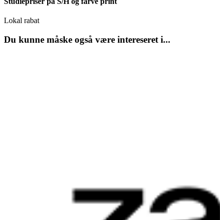
Studiepriser på S/H og farve print
Lokal rabat
Du kunne måske også være intereseret i...