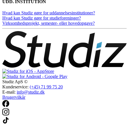
UDD. INSTITUTION
Hvad kan Studiz gøre for uddannelsesinstitutioner?
Hvad kan Studiz gøre for studieforeninger?
Virksomhedsprojekt, semester- eller hovedopgave?
Studiz ApS ©
Kundeservice:
(+45) 71 99 75 20
E-mail:
info@studiz.dk
Brugervilkår