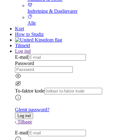
Indretning & Dagligvarer
Alle
Kort
How to Studiz
Tilmeld
Log ind
E-mail
Password
To-faktor kode
Glemt password?
Tilbage
E-mail