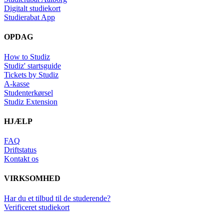
Digitalt studiekort
Studierabat App
OPDAG
How to Studiz
Studiz' startsguide
Tickets by Studiz
A-kasse
Studenterkørsel
Studiz Extension
HJÆLP
FAQ
Driftstatus
Kontakt os
VIRKSOMHED
Har du et tilbud til de studerende?
Verificeret studiekort