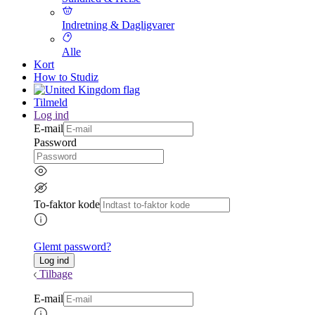
Indretning & Dagligvarer
Alle
Kort
How to Studiz
Tilmeld
Log ind
E-mail
Password
To-faktor kode
Glemt password?
Tilbage
E-mail