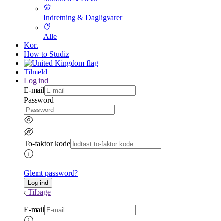
Indretning & Dagligvarer
Alle
Kort
How to Studiz
Tilmeld
Log ind
E-mail
Password
To-faktor kode
Glemt password?
Tilbage
E-mail