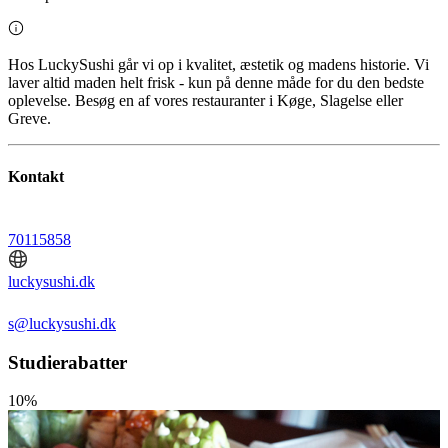
Hos LuckySushi går vi op i kvalitet, æstetik og madens historie. Vi
laver altid maden helt frisk - kun på denne måde for du den bedste
oplevelse. Besøg en af vores restauranter i Køge, Slagelse eller
Greve.
Kontakt
70115858
luckysushi.dk
s@luckysushi.dk
Studierabatter
10%