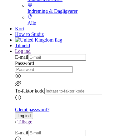
Indretning & Dagligvarer
Alle
Kort
How to Studiz
Tilmeld
Log ind
E-mail
Password
To-faktor kode
Glemt password?
Tilbage
E-mail