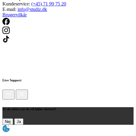
Kundeservice:
(+45) 71 99 75 20
E-mail:
info@studiz.dk
Brugervilkår
Live Support
Er du sikker på du vil lukke chatten?
Nej
Ja