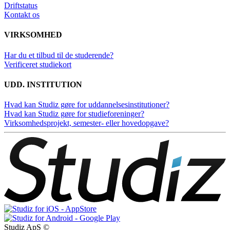
Driftstatus
Kontakt os
VIRKSOMHED
Har du et tilbud til de studerende?
Verificeret studiekort
UDD. INSTITUTION
Hvad kan Studiz gøre for uddannelsesinstitutioner?
Hvad kan Studiz gøre for studieforeninger?
Virksomhedsprojekt, semester- eller hovedopgave?
Studiz ApS ©