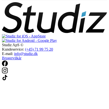
Studiz ApS ©
Kundeservice:
(+45) 71 99 75 20
E-mail:
info@studiz.dk
Brugervilkår