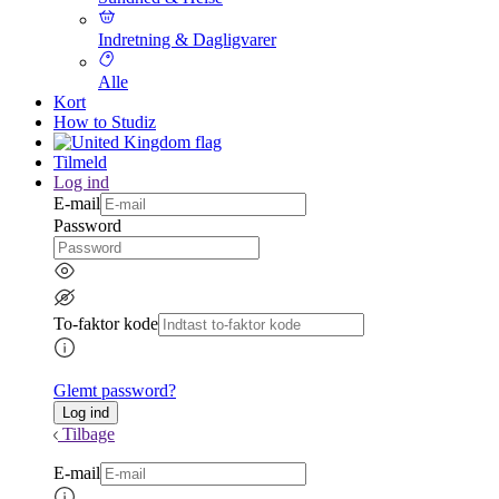
Indretning & Dagligvarer
Alle
Kort
How to Studiz
Tilmeld
Log ind
E-mail
Password
To-faktor kode
Glemt password?
Tilbage
E-mail