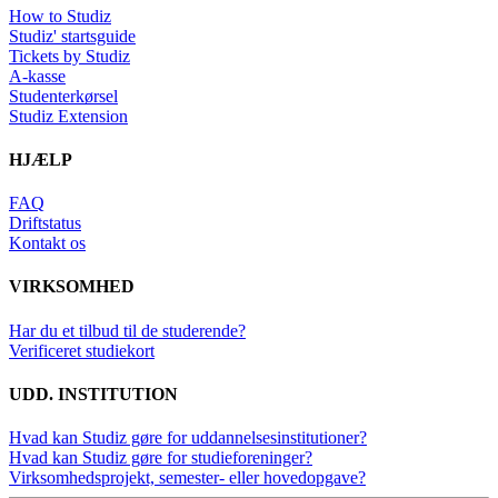
How to Studiz
Studiz' startsguide
Tickets by Studiz
A-kasse
Studenterkørsel
Studiz Extension
HJÆLP
FAQ
Driftstatus
Kontakt os
VIRKSOMHED
Har du et tilbud til de studerende?
Verificeret studiekort
UDD. INSTITUTION
Hvad kan Studiz gøre for uddannelsesinstitutioner?
Hvad kan Studiz gøre for studieforeninger?
Virksomhedsprojekt, semester- eller hovedopgave?