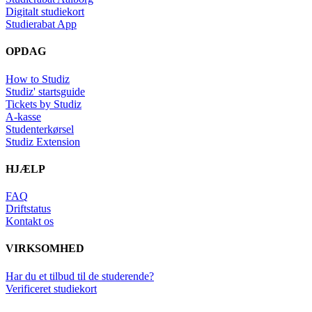
Digitalt studiekort
Studierabat App
OPDAG
How to Studiz
Studiz' startsguide
Tickets by Studiz
A-kasse
Studenterkørsel
Studiz Extension
HJÆLP
FAQ
Driftstatus
Kontakt os
VIRKSOMHED
Har du et tilbud til de studerende?
Verificeret studiekort