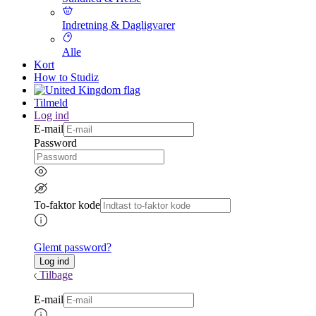
Indretning & Dagligvarer
Alle
Kort
How to Studiz
Tilmeld
Log ind
E-mail
Password
To-faktor kode
Glemt password?
Tilbage
E-mail