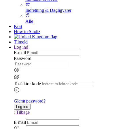
Indretning & Dagligvarer
Alle
Kort
How to Studiz
Tilmeld
Log ind
E-mail
Password
To-faktor kode
Glemt password?
Tilbage
E-mail