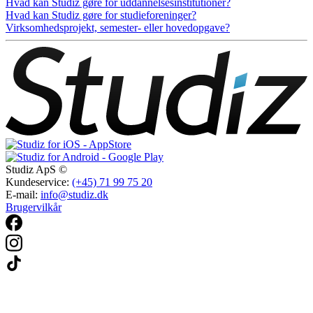
Hvad kan Studiz gøre for uddannelsesinstitutioner?
Hvad kan Studiz gøre for studieforeninger?
Virksomhedsprojekt, semester- eller hovedopgave?
Studiz ApS ©
Kundeservice:
(+45) 71 99 75 20
E-mail:
info@studiz.dk
Brugervilkår