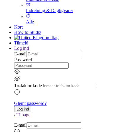
Indretning & Dagligvarer
Alle
Kort
How to Studiz
Tilmeld
Log ind
E-mail
Password
To-faktor kode
Glemt password?
Tilbage
E-mail