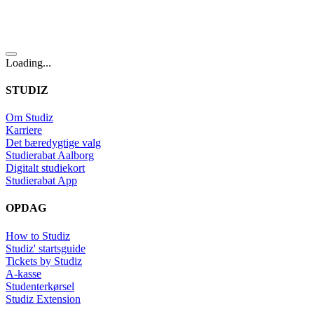
Loading...
STUDIZ
Om Studiz
Karriere
Det bæredygtige valg
Studierabat Aalborg
Digitalt studiekort
Studierabat App
OPDAG
How to Studiz
Studiz' startsguide
Tickets by Studiz
A-kasse
Studenterkørsel
Studiz Extension