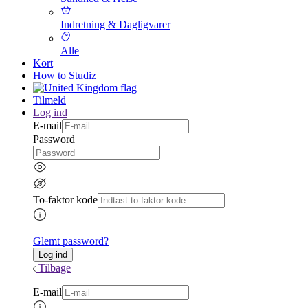
Indretning & Dagligvarer
Alle
Kort
How to Studiz
Tilmeld
Log ind
E-mail
Password
To-faktor kode
Glemt password?
Tilbage
E-mail