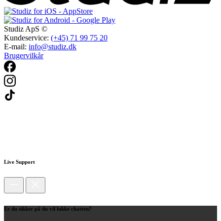
Studiz ApS ©
Kundeservice:
(+45) 71 99 75 20
E-mail:
info@studiz.dk
Brugervilkår
Live Support
Er du sikker på du vil lukke chatten?