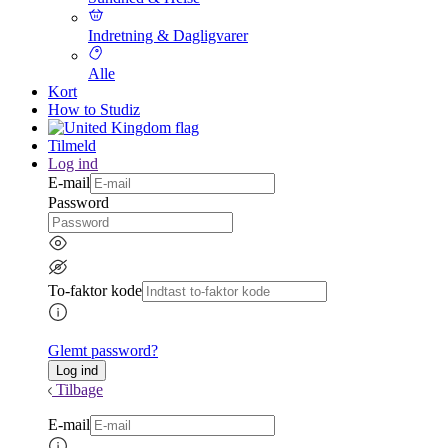
Indretning & Dagligvarer
Alle
Kort
How to Studiz
Tilmeld
Log ind
E-mail
Password
To-faktor kode
Glemt password?
Tilbage
E-mail