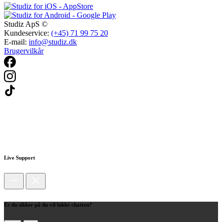
Studiz ApS ©
Kundeservice:
(+45) 71 99 75 20
E-mail:
info@studiz.dk
Brugervilkår
Live Support
Er du sikker på du vil lukke chatten?