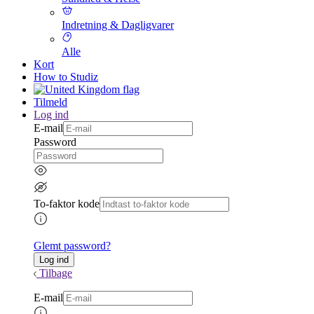
Indretning & Dagligvarer
Alle
Kort
How to Studiz
Tilmeld
Log ind
E-mail
Password
To-faktor kode
Glemt password?
Tilbage
E-mail