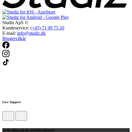
Studiz ApS ©
Kundeservice:
(+45) 71 99 75 20
E-mail:
info@studiz.dk
Brugervilkår
Live Support
Er du sikker på du vil lukke chatten?