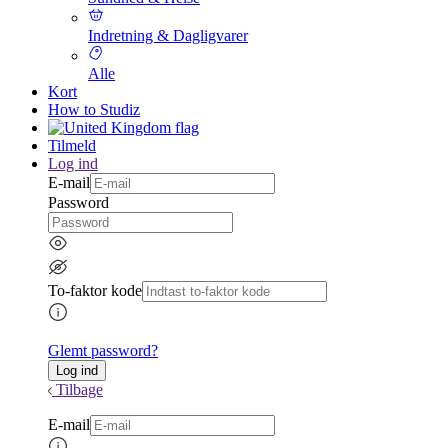
Indretning & Dagligvarer
Alle
Kort
How to Studiz
Tilmeld
Log ind
E-mail
Password
To-faktor kode
Glemt password?
Tilbage
E-mail