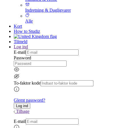
Indretning & Dagligvarer
Alle
Kort
How to Studiz
Tilmeld
Log ind
E-mail
Password
To-faktor kode
Glemt password?
Tilbage
E-mail