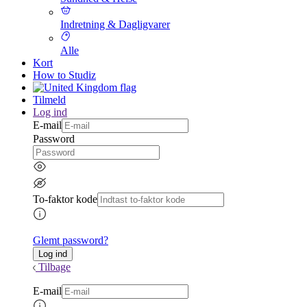
Indretning & Dagligvarer
Alle
Kort
How to Studiz
Tilmeld
Log ind
E-mail
Password
To-faktor kode
Glemt password?
Tilbage
E-mail