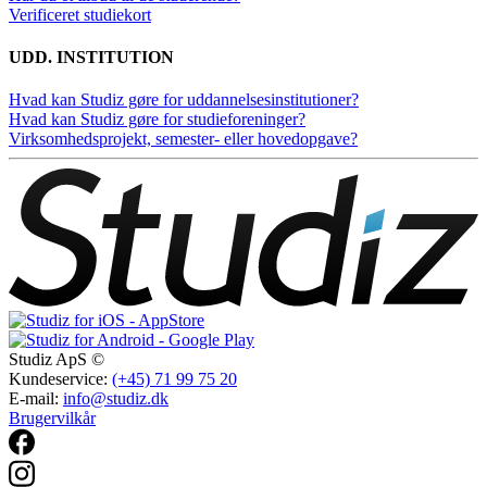
Verificeret studiekort
UDD. INSTITUTION
Hvad kan Studiz gøre for uddannelsesinstitutioner?
Hvad kan Studiz gøre for studieforeninger?
Virksomhedsprojekt, semester- eller hovedopgave?
Studiz ApS ©
Kundeservice:
(+45) 71 99 75 20
E-mail:
info@studiz.dk
Brugervilkår