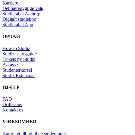
Karriere
Det bæredygtige valg
Studierabat Aalborg
Digitalt studiekort
Studierabat App
OPDAG
How to Studiz
Studiz' startsguide
Tickets by Studiz
A-kasse
Studenterkørsel
Studiz Extension
HJÆLP
FAQ
Driftstatus
Kontakt os
VIRKSOMHED
Har du et tilbud til de studerende?