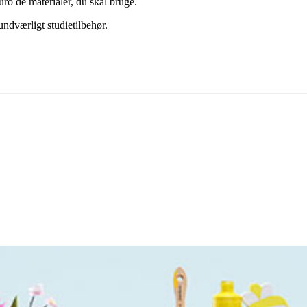
ro de materialer, du skal bruge.
undværligt studietilbehør.