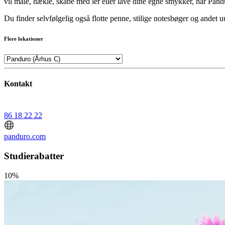
vil male, hækle, skabe med ler eller lave dine egne smykker, har Pandu
Du finder selvfølgelig også flotte penne, stilige notesbøger og andet u
Flere lokationer
Kontakt
86 18 22 22
panduro.com
Studierabatter
10%