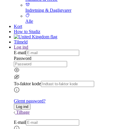
Indretning & Dagligvarer
Alle
Kort
How to Studiz
Tilmeld
Log ind
E-mail
Password
To-faktor kode
Glemt password?
Tilbage
E-mail