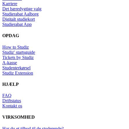
Karriere
Det bæredygtige valg
Studierabat Aalborg
Digitalt studiekort
Studierabat App
OPDAG
How to Studiz
Studiz' startsguide
Tickets by Studiz
A-kasse
Studenterkørsel
Studiz Extension
HJÆLP
FAQ
Driftstatus
Kontakt os
VIRKSOMHED
Har du et tilbud til de studerende?