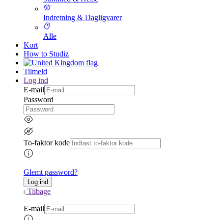
Indretning & Dagligvarer
Alle
Kort
How to Studiz
Tilmeld
Log ind
E-mail
Password
To-faktor kode
Glemt password?
Tilbage
E-mail