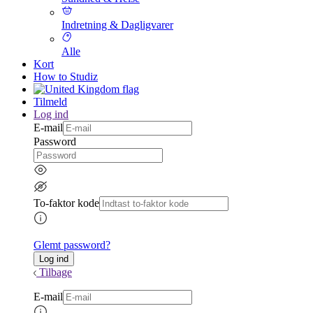
Indretning & Dagligvarer
Alle
Kort
How to Studiz
Tilmeld
Log ind
E-mail
Password
To-faktor kode
Glemt password?
Tilbage
E-mail