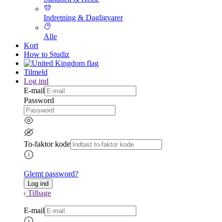
Indretning & Dagligvarer
Alle
Kort
How to Studiz
Tilmeld
Log ind
E-mail
Password
To-faktor kode
Glemt password?
Tilbage
E-mail