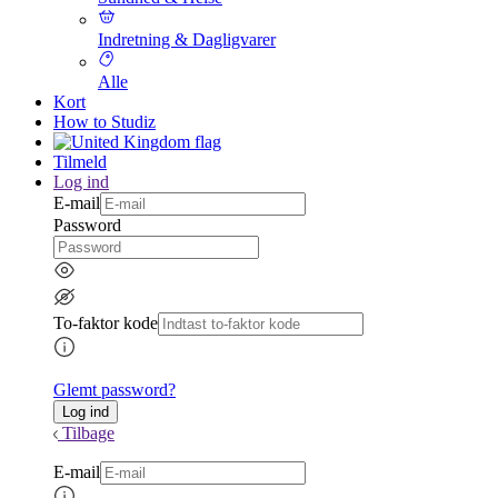
Indretning & Dagligvarer
Alle
Kort
How to Studiz
Tilmeld
Log ind
E-mail
Password
To-faktor kode
Glemt password?
Tilbage
E-mail