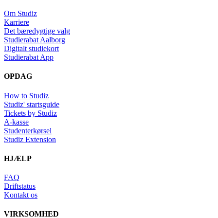
Om Studiz
Karriere
Det bæredygtige valg
Studierabat Aalborg
Digitalt studiekort
Studierabat App
OPDAG
How to Studiz
Studiz' startsguide
Tickets by Studiz
A-kasse
Studenterkørsel
Studiz Extension
HJÆLP
FAQ
Driftstatus
Kontakt os
VIRKSOMHED