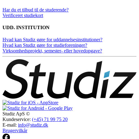
Har du et tilbud til de studerende?
Verificeret studiekort
UDD. INSTITUTION
Hvad kan Studiz gøre for uddannelsesinstitutioner?
Hvad kan Studiz gøre for studieforeninger?
Virksomhedsprojekt, semester- eller hovedopgave?
Studiz ApS ©
Kundeservice:
(+45) 71 99 75 20
E-mail:
info@studiz.dk
Brugervilkår