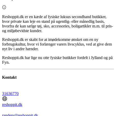
Reshoppit.dk er en kæde af fysiske luksus secondhand butikker,
hvor private kan leje en stand på ugentlig- eller månedlig basis,
hvorfra de kan sælge tøj, sko, accessories, boligartikler m.m. til pris-
og miljøbevidste kunder.
Reshoppit.dk er skabt for at imødekomme ønsket om en ny
forbrugskultur, hvor vi forlænger varers livscyklus, ved at give dem
nyt liv i andre hænder.
Reshoppit.dk har lige nu otte fysiske butikker fordelt i Jylland og på
Fyn.
Kontakt
31636770
reshoppit.dk
randers@reshoppit.dk