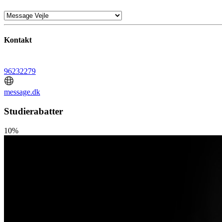
Kontakt
96232279
message.dk
Studierabatter
10%