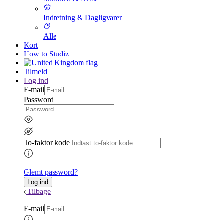
Indretning & Dagligvarer
Alle
Kort
How to Studiz
Tilmeld
Log ind
E-mail
Password
To-faktor kode
Glemt password?
Tilbage
E-mail