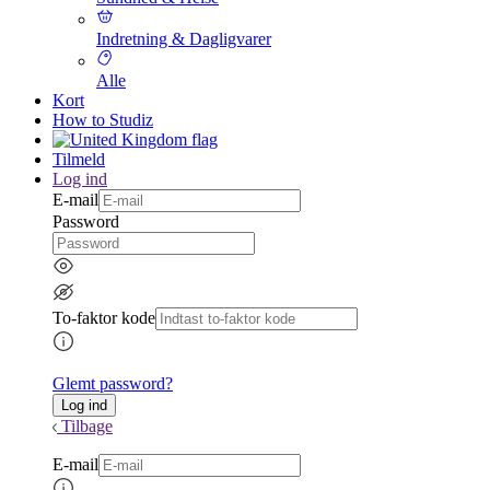
Indretning & Dagligvarer
Alle
Kort
How to Studiz
Tilmeld
Log ind
E-mail
Password
To-faktor kode
Glemt password?
Tilbage
E-mail