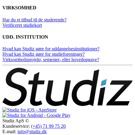
VIRKSOMHED
Har du et tilbud til de studerende?
Verificeret studiekort
UDD. INSTITUTION
Hvad kan Studiz gøre for uddannelsesinstitutioner?
Hvad kan Studiz gøre for studieforeninger?
Virksomhedsprojekt, semester- eller hovedopgave?
Studiz ApS ©
Kundeservice:
(+45) 71 99 75 20
E-mail:
info@studiz.dk