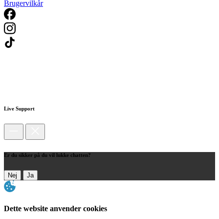
Brugervilkår
Live Support
Er du sikker på du vil lukke chatten?
Nej
Ja
Dette website anvender cookies