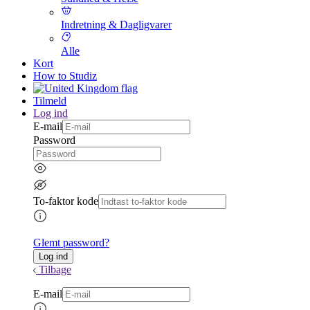
Indretning & Dagligvarer
Alle
Kort
How to Studiz
Tilmeld
Log ind
E-mail
Password
To-faktor kode
Glemt password?
Tilbage
E-mail