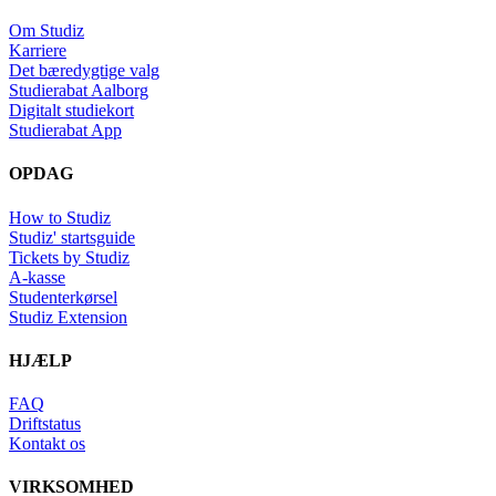
Om Studiz
Karriere
Det bæredygtige valg
Studierabat Aalborg
Digitalt studiekort
Studierabat App
OPDAG
How to Studiz
Studiz' startsguide
Tickets by Studiz
A-kasse
Studenterkørsel
Studiz Extension
HJÆLP
FAQ
Driftstatus
Kontakt os
VIRKSOMHED