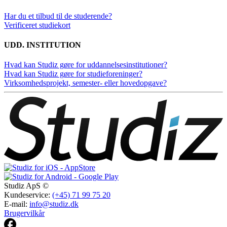
Har du et tilbud til de studerende?
Verificeret studiekort
UDD. INSTITUTION
Hvad kan Studiz gøre for uddannelsesinstitutioner?
Hvad kan Studiz gøre for studieforeninger?
Virksomhedsprojekt, semester- eller hovedopgave?
Studiz ApS ©
Kundeservice:
(+45) 71 99 75 20
E-mail:
info@studiz.dk
Brugervilkår