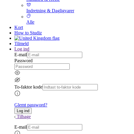
Indretning & Dagligvarer
Alle
Kort
How to Studiz
Tilmeld
Log ind
E-mail
Password
To-faktor kode
Glemt password?
Tilbage
E-mail