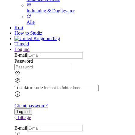
Indretning & Dagligvarer
Alle
Kort
How to Studiz
Tilmeld
Log ind
E-mail
Password
To-faktor kode
Glemt password?
Tilbage
E-mail