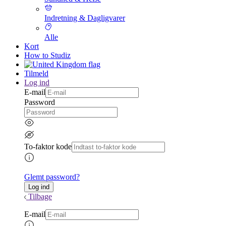
Indretning & Dagligvarer
Alle
Kort
How to Studiz
Tilmeld
Log ind
E-mail
Password
To-faktor kode
Glemt password?
Tilbage
E-mail