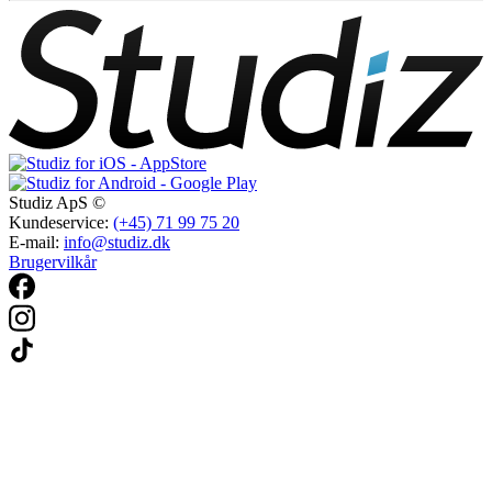
Studiz ApS ©
Kundeservice:
(+45) 71 99 75 20
E-mail:
info@studiz.dk
Brugervilkår