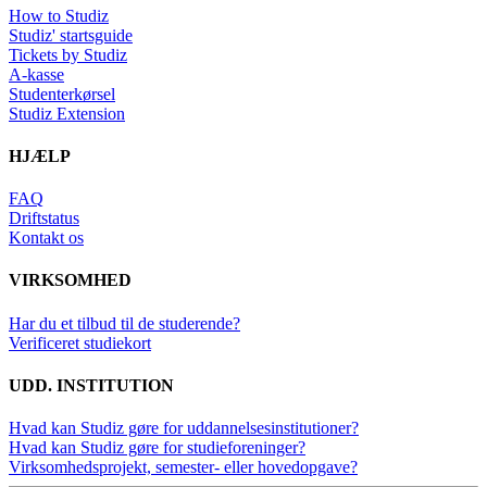
How to Studiz
Studiz' startsguide
Tickets by Studiz
A-kasse
Studenterkørsel
Studiz Extension
HJÆLP
FAQ
Driftstatus
Kontakt os
VIRKSOMHED
Har du et tilbud til de studerende?
Verificeret studiekort
UDD. INSTITUTION
Hvad kan Studiz gøre for uddannelsesinstitutioner?
Hvad kan Studiz gøre for studieforeninger?
Virksomhedsprojekt, semester- eller hovedopgave?