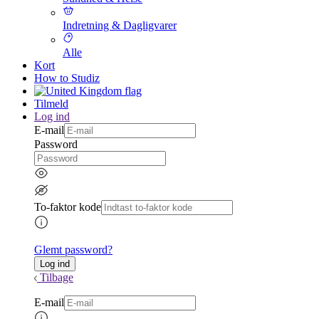
Indretning & Dagligvarer
Alle
Kort
How to Studiz
Tilmeld
Log ind
E-mail
Password
To-faktor kode
Glemt password?
Tilbage
E-mail