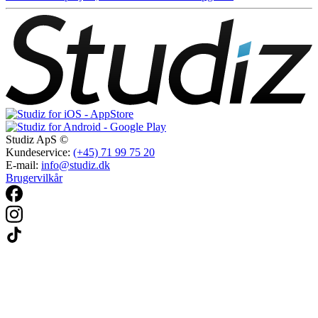
Studiz ApS ©
Kundeservice:
(+45) 71 99 75 20
E-mail:
info@studiz.dk
Brugervilkår