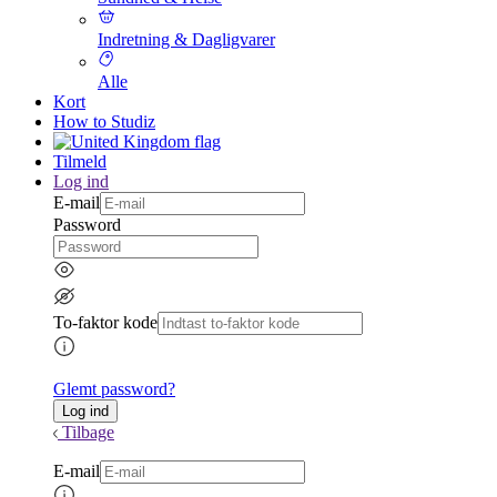
Indretning & Dagligvarer
Alle
Kort
How to Studiz
Tilmeld
Log ind
E-mail
Password
To-faktor kode
Glemt password?
Tilbage
E-mail