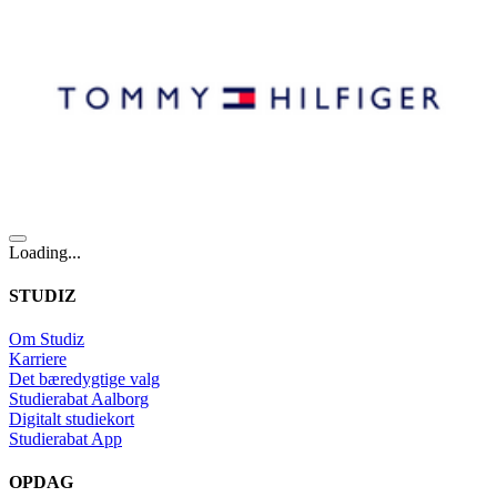
Loading...
STUDIZ
Om Studiz
Karriere
Det bæredygtige valg
Studierabat Aalborg
Digitalt studiekort
Studierabat App
OPDAG