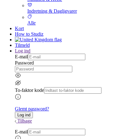
Indretning & Dagligvarer
Alle
Kort
How to Studiz
Tilmeld
Log ind
E-mail
Password
To-faktor kode
Glemt password?
Tilbage
E-mail