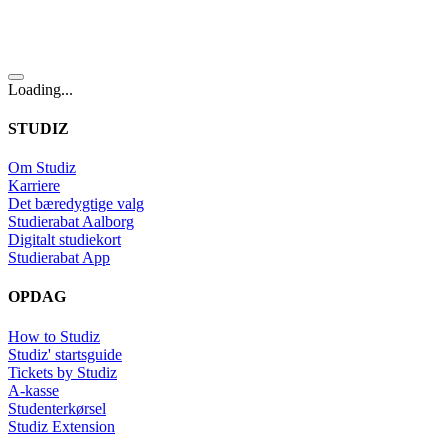
Loading...
STUDIZ
Om Studiz
Karriere
Det bæredygtige valg
Studierabat Aalborg
Digitalt studiekort
Studierabat App
OPDAG
How to Studiz
Studiz' startsguide
Tickets by Studiz
A-kasse
Studenterkørsel
Studiz Extension