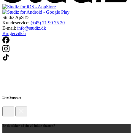
Studiz ApS ©
Kundeservice:
(+45) 71 99 75 20
E-mail:
info@studiz.dk
Brugervilkår
Live Support
Er du sikker på du vil lukke chatten?