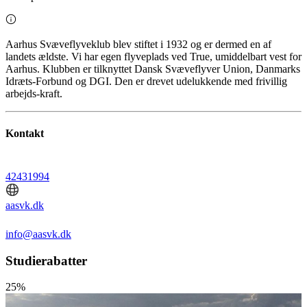
Aarhus Svæveflyveklub blev stiftet i 1932 og er dermed en af
landets ældste. Vi har egen flyveplads ved True, umiddelbart vest for
Aarhus. Klubben er tilknyttet Dansk Svæveflyver Union, Danmarks
Idræts-Forbund og DGI. Den er drevet udelukkende med frivillig
arbejds-kraft.
Kontakt
42431994
aasvk.dk
info@aasvk.dk
Studierabatter
25%