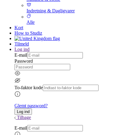
Indretning & Dagligvarer
Alle
Kort
How to Studiz
Tilmeld
Log ind
E-mail
Password
To-faktor kode
Glemt password?
Tilbage
E-mail