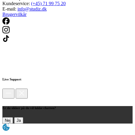
Kundeservice:
(+45) 71 99 75 20
E-mail:
info@studiz.dk
Brugervilkår
Live Support
Er du sikker på du vil lukke chatten?
Nej
Ja