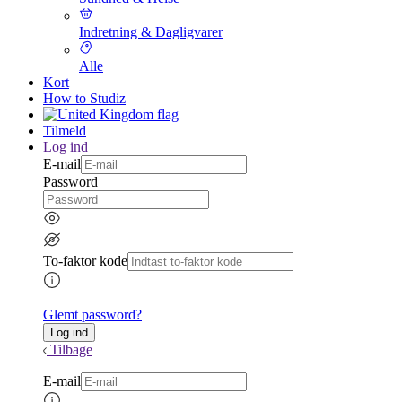
Indretning & Dagligvarer
Alle
Kort
How to Studiz
Tilmeld
Log ind
E-mail
Password
To-faktor kode
Glemt password?
Tilbage
E-mail