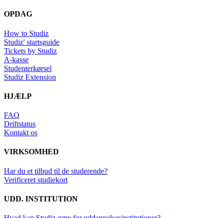
OPDAG
How to Studiz
Studiz' startsguide
Tickets by Studiz
A-kasse
Studenterkørsel
Studiz Extension
HJÆLP
FAQ
Driftstatus
Kontakt os
VIRKSOMHED
Har du et tilbud til de studerende?
Verificeret studiekort
UDD. INSTITUTION
Hvad kan Studiz gøre for uddannelsesinstitutioner?