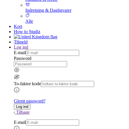
Indretning & Dagligvarer
Alle
Kort
How to Studiz
Tilmeld
Log ind
E-mail
Password
To-faktor kode
Glemt password?
Tilbage
E-mail