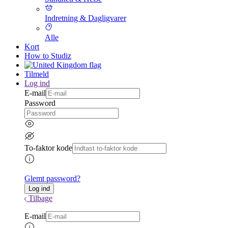
Indretning & Dagligvarer
Alle
Kort
How to Studiz
Tilmeld
Log ind
E-mail
Password
To-faktor kode
Glemt password?
Tilbage
E-mail