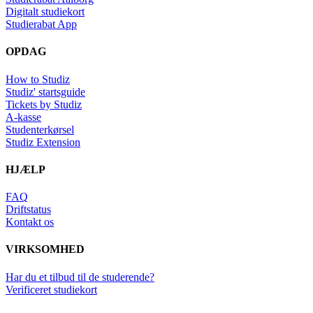
Digitalt studiekort
Studierabat App
OPDAG
How to Studiz
Studiz' startsguide
Tickets by Studiz
A-kasse
Studenterkørsel
Studiz Extension
HJÆLP
FAQ
Driftstatus
Kontakt os
VIRKSOMHED
Har du et tilbud til de studerende?
Verificeret studiekort