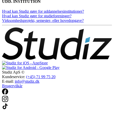
UDD. INSTITUTION
Hvad kan Studiz gøre for uddannelsesinstitutioner?
Hvad kan Studiz gøre for studieforeninger?
Virksomhedsprojekt, semester- eller hovedopgave?
Studiz ApS ©
Kundeservice:
(+45) 71 99 75 20
E-mail:
info@studiz.dk
Brugervilkår