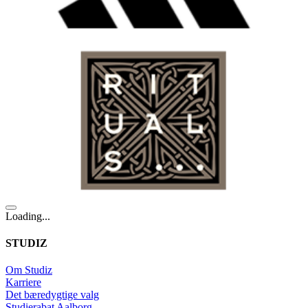
Loading...
STUDIZ
Om Studiz
Karriere
Det bæredygtige valg
Studierabat Aalborg