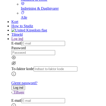
Indretning & Dagligvarer
Alle
Kort
How to Studiz
Tilmeld
Log ind
E-mail
Password
To-faktor kode
Glemt password?
Tilbage
E-mail