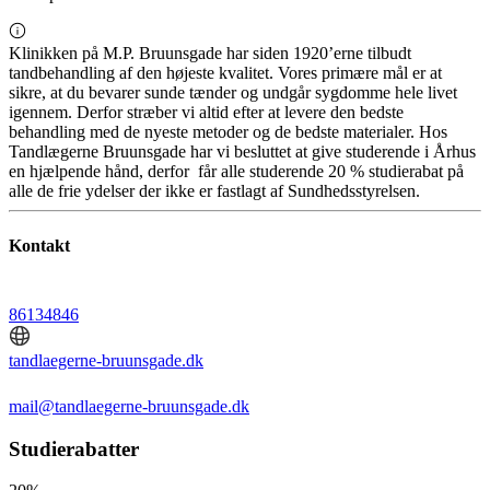
Klinikken på M.P. Bruunsgade har siden 1920’erne tilbudt
tandbehandling af den højeste kvalitet. Vores primære mål er at
sikre, at du bevarer sunde tænder og undgår sygdomme hele livet
igennem. Derfor stræber vi altid efter at levere den bedste
behandling med de nyeste metoder og de bedste materialer. Hos
Tandlægerne Bruunsgade har vi besluttet at give studerende i Århus
en hjælpende hånd, derfor får alle studerende 20 % studierabat på
alle de frie ydelser der ikke er fastlagt af Sundhedsstyrelsen.
Kontakt
86134846
tandlaegerne-bruunsgade.dk
mail@tandlaegerne-bruunsgade.dk
Studierabatter