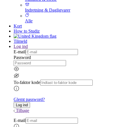
Indretning & Dagligvarer
Alle
Kort
How to Studiz
Tilmeld
Log ind
E-mail
Password
To-faktor kode
Glemt password?
Tilbage
E-mail