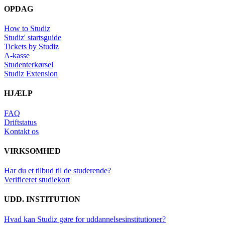
OPDAG
How to Studiz
Studiz' startsguide
Tickets by Studiz
A-kasse
Studenterkørsel
Studiz Extension
HJÆLP
FAQ
Driftstatus
Kontakt os
VIRKSOMHED
Har du et tilbud til de studerende?
Verificeret studiekort
UDD. INSTITUTION
Hvad kan Studiz gøre for uddannelsesinstitutioner?