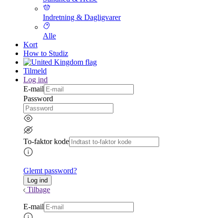
Indretning & Dagligvarer
Alle
Kort
How to Studiz
Tilmeld
Log ind
E-mail
Password
To-faktor kode
Glemt password?
Tilbage
E-mail