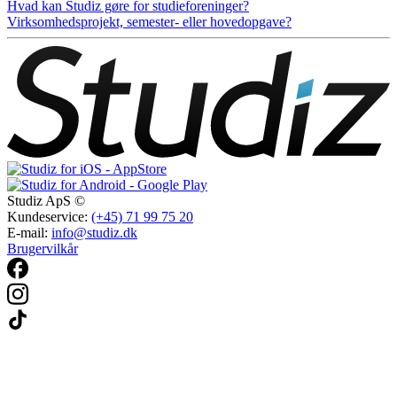
Hvad kan Studiz gøre for studieforeninger?
Virksomhedsprojekt, semester- eller hovedopgave?
Studiz ApS ©
Kundeservice:
(+45) 71 99 75 20
E-mail:
info@studiz.dk
Brugervilkår