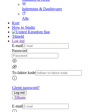
Indretning & Dagligvarer
Alle
Kort
How to Studiz
Tilmeld
Log ind
E-mail
Password
To-faktor kode
Glemt password?
Tilbage
E-mail