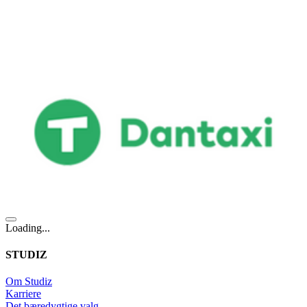
Loading...
STUDIZ
Om Studiz
Karriere
Det bæredygtige valg