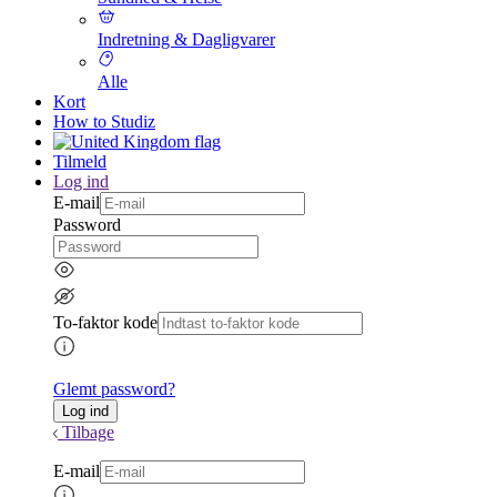
Indretning & Dagligvarer
Alle
Kort
How to Studiz
Tilmeld
Log ind
E-mail
Password
To-faktor kode
Glemt password?
Tilbage
E-mail