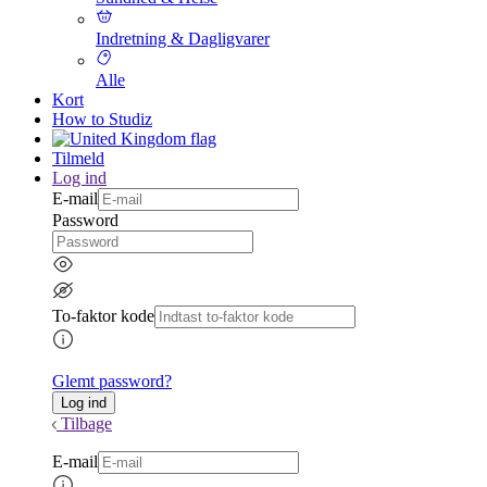
Indretning & Dagligvarer
Alle
Kort
How to Studiz
Tilmeld
Log ind
E-mail
Password
To-faktor kode
Glemt password?
Tilbage
E-mail