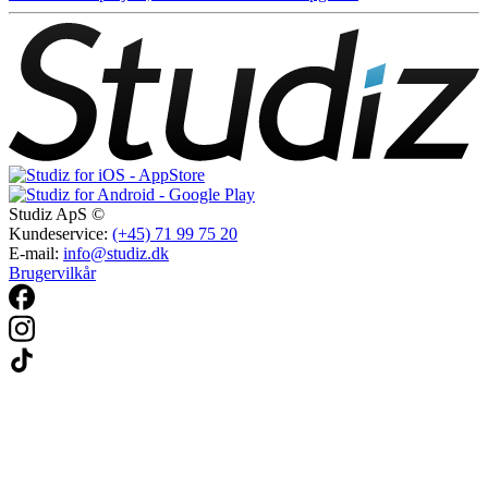
Studiz ApS ©
Kundeservice:
(+45) 71 99 75 20
E-mail:
info@studiz.dk
Brugervilkår