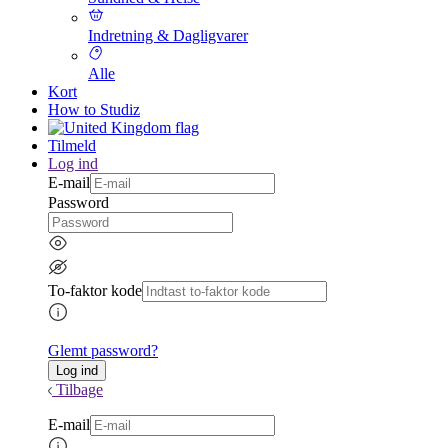
Indretning & Dagligvarer
Alle
Kort
How to Studiz
Tilmeld
Log ind
E-mail
Password
To-faktor kode
Glemt password?
Tilbage
E-mail